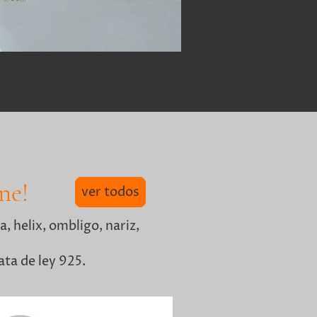
ne!
ver todos
, helix, ombligo, nariz,
waroski, plata de ley 925.