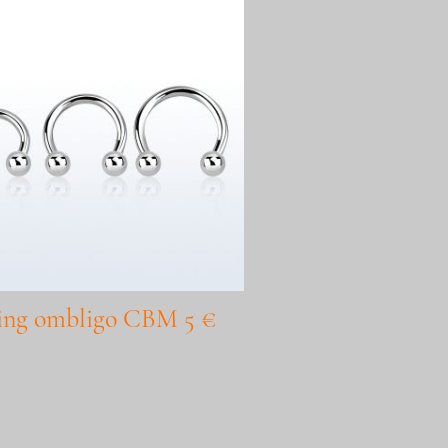
cing ombligo CBM 5 €