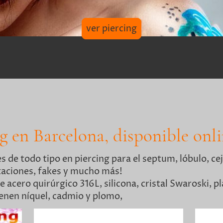
ver piercing
g en Barcelona, disponible onli
de todo tipo en piercing para el septum, lóbulo, ceja
ataciones, fakes y mucho más!
n de acero quirúrgico 316L, silicona, cristal S
ienen níquel, cadmio y plomo,