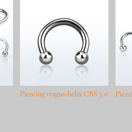
Piercing tragus-helix CBS 5 €
Pier