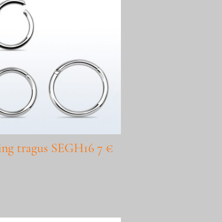
ing tragus SEGH16 7 €