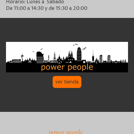
Horario: Lunes a Sábado
De 11:00 a 14:30 y de 15:30 a 20:00
ver tienda
power people