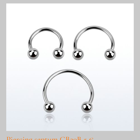
Piercing septum CB20B 5 €